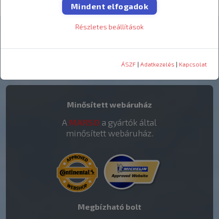
Mindent elfogadok
Részletes beállítások
Vélemények
rólunk
ÁSZF
|
Adatkezelés
|
Kapcsolat
Minősített webáruház
A
MARSO
a gyártók által
minősített webáruház.
Megbízható bolt