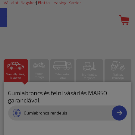
Vállalat
|
Nagyker
|
Flotta
|
Leasing
|
Karrier
Motor,
Személy, 4x4,
Teherautó,
Munkagép,
Traktor,
robogó
kisteher
busz
targonca
kombájn
Gumiabroncs és felni vásárlás MARSO
garanciával
Gumiabroncs rendelés