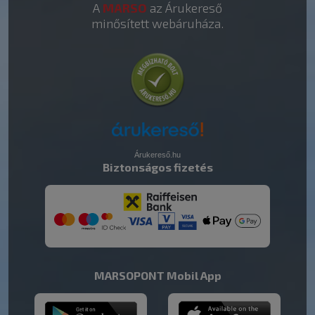
A
MARSO
az Árukereső
minősített webáruháza.
Árukereső.hu
Biztonságos fizetés
MARSOPONT Mobil App