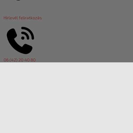
Hírlevél feliratkozás
06 (42) 20 40 80
ugyfelszolgalat@marso.hu
© 2010 - 2026
marso.hu