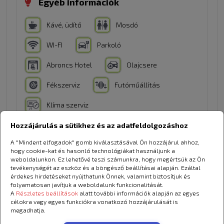
Egyéb információk
Kávé, üdítő
Mosdó
WI-FI
Parkoló
Abroncs Hotel
Olajcsere
Fékszerviz
Futóműállítás
Klíma szerviz
Hozzájárulás a sütikhez és az adatfeldolgozáshoz
Kapcsolódó képek
A "Mindent elfogadok" gomb kiválasztásával Ön hozzájárul ahhoz,
hogy cookie-kat és hasonló technológiákat használjunk a
weboldalunkon. Ez lehetővé teszi számunkra, hogy megértsük az Ön
tevékenységét az eszköz és a böngésző beállításai alapján. Ezáltal
érdekes hirdetéseket nyújthatunk Önnek, valamint biztosítjuk és
folyamatosan javítjuk a weboldalunk funkcionalitását.
A
Részletes beállítások
alatt további információk alapján az egyes
célokra vagy egyes funkciókra vonatkozó hozzájárulását is
megadhatja.