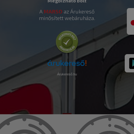
Megbízható bolt
A
MARSO
az Árukereső
minősített webáruháza.
Árukereső.hu