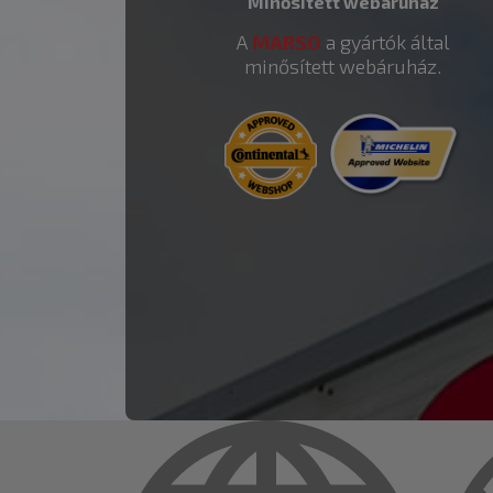
Minősített webáruház
A
MARSO
a gyártók által
minősített webáruház.