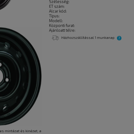
Szélesség:
ET szám:
Alcar kód:
Típus:
Modell:
Központi furat:
Ajánloatt télre:
Házhozszállítással 1 munkanap
es mintázat és kinézet, a