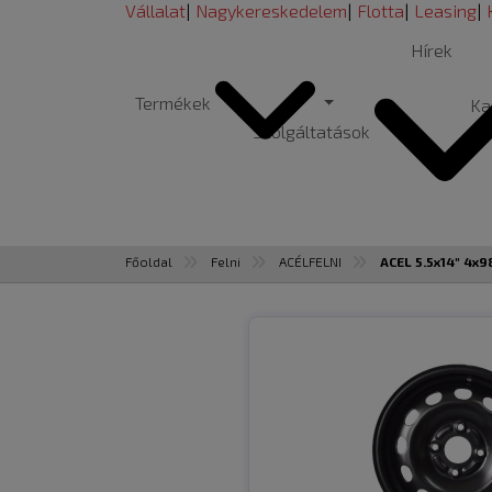
Vállalat
|
Nagyker
eskedelem
|
Flotta
|
Leasing
|
Hírek
Termékek
Ka
Szolgáltatások
Főoldal
Felni
ACÉLFELNI
ACEL 5.5x14" 4x9