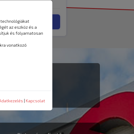
 technológiákat
Kosárba
égét az eszköz és a
sítjuk és folyamatosan
ókra vonatkozó
Adatkezelés
|
Kapcsolat