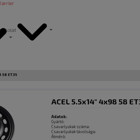
Karrier
pcsolat
8 58 ET35
ACEL 5.5x14" 4x98 58 ET
Adatok:
Gyártó:
Csavarlyukak száma:
Csavarlyukak távolsága:
Átmérő: