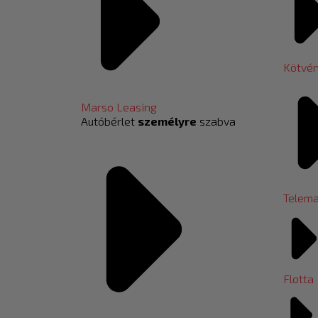
Kötvé
Marso Leasing
Autóbérlet
személyre
szabva
Telema
Flotta