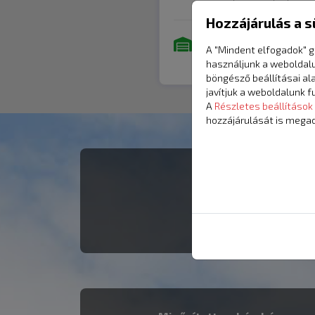
méret függvényében, elt
Hozzájárulás a s
4+ db raktáron
A "Mindent elfogadok" g
használjunk a weboldal
böngésző beállításai al
javítjuk a weboldalunk f
A
Részletes beállítások
hozzájárulását is megad