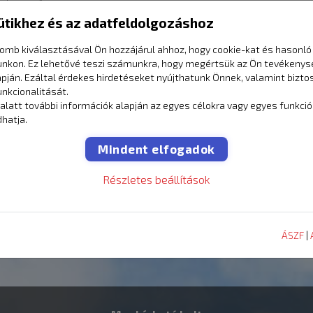
érhet ettől.
ütikhez és az adatfeldolgozáshoz
16 490
Ft
omb kiválasztásával Ön hozzájárul ahhoz, hogy cookie-kat és hasonló
/db
unkon. Ez lehetővé teszi számunkra, hogy megértsük az Ön tevékenys
apján. Ezáltal érdekes hirdetéseket nyújthatunk Önnek, valamint bizto
unkcionalitását.
alatt további információk alapján az egyes célokra vagy egyes funkci
hatja.
Mindent elfogadok
Vélemények
rólunk
Részletes beállítások
ÁSZF
|