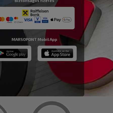
Biztonságos fizetés
MARSOPONT Mobil App