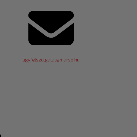
ugyfelszolgalat@marso.hu