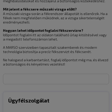
meghibásodásokat és hozzájárul a biztonságos közlekedéshez.
Mit jelent a fékcsere műszaki vizsga előtt?
A műszaki vizsga során a fékrendszer állapotát is ellenőrzik. Ha a
fékek nem megfelelően működnek, az a vizsga sikertelenségét
eredményezheti.
Hogyan lehet időpontot foglalni fékszervizre?
Időpontot foglalni itt az oldalon található űrlap kitöltésével vagy
a megadott telefonszámon lehet.
A MARSO szervizeiben tapasztalt szakemberek és modern
technológia biztosítja a precíz fékszervizt és fékcserét.
Ne halogasd a karbantartást, foglalj időpontot még ma, és élvezd
a biztonságos és kényelmes vezetést!
Ügyfélszolgálat