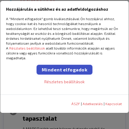
06 (42) 20 40 80
Hozzájárulás a sütikhez és az adatfeldolgozáshoz
(Hétfő-Péntek:
08:00-17:00
)
Kapcsolat
A "Mindent elfogadok" gomb kiválasztásával Ön hozzájárul ahhoz,
hogy cookie-kat és hasonló technológiákat használjunk a
weboldalunkon. Ez lehetővé teszi számunkra, hogy megértsük az Ön
tevékenységét az eszköz és a böngésző beállításai alapján. Ezáltal
érdekes hirdetéseket nyújthatunk Önnek, valamint biztosítjuk és
Miért válaszd a
MARSO
-t?
folyamatosan javítjuk a weboldalunk funkcionalitását.
A
Részletes beállítások
alatt további információk alapján az egyes
célokra vagy egyes funkciókra vonatkozó hozzájárulását is
megadhatja.
Országos szervizhálózat
teljeskörű szolgáltatással
Mindent elfogadok
30 telephelyen várunk országszerte, ahol a
Részletes beállítások
gumiszerviz mellett autószerviz szolgáltatásokat is
biztosítunk. Így egy helyen intézheted a szezonális
gumicserét, a műszaki karbantartást és a gyors
javításokat is.
ÁSZF
|
Adatkezelés
|
Kapcsolat
Több évtizedes szakmai
tapasztalat
A MARSO több mint három évtizede stabil és