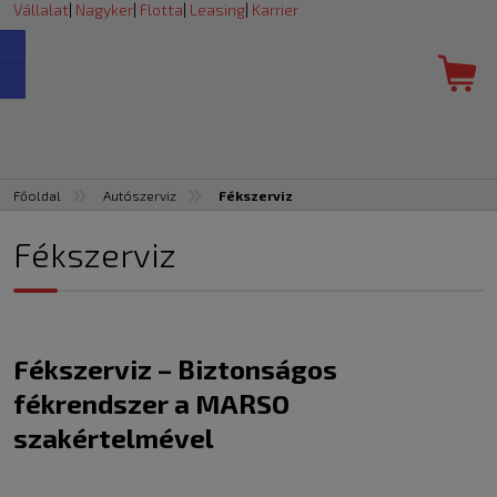
Vállalat
|
Nagyker
|
Flotta
|
Leasing
|
Karrier
Főoldal
Autószerviz
Fékszerviz
Fékszerviz
Fékszerviz – Biztonságos
fékrendszer a MARSO
szakértelmével