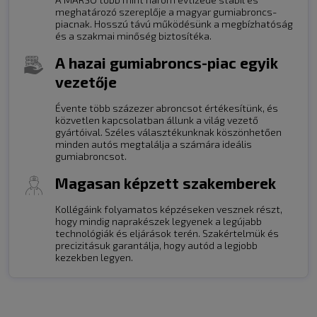
meghatározó szereplője a magyar gumiabroncs-
piacnak. Hosszú távú működésünk a megbízhatóság
és a szakmai minőség biztosítéka.
A hazai gumiabroncs-piac egyik
vezetője
Évente több százezer abroncsot értékesítünk, és
közvetlen kapcsolatban állunk a világ vezető
gyártóival. Széles választékunknak köszönhetően
minden autós megtalálja a számára ideális
gumiabroncsot.
Magasan képzett szakemberek
Kollégáink folyamatos képzéseken vesznek részt,
hogy mindig naprakészek legyenek a legújabb
technológiák és eljárások terén. Szakértelmük és
precizitásuk garantálja, hogy autód a legjobb
kezekben legyen.