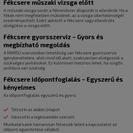
Fékcsere műszaki vizsga előtt
A műszaki vizsga során a fékrendszer állapotát is ellenőrzik. Ha a
fékek nem megfelelően működnek, az a vizsga sikertelenségét
eredményezheti. Ezért ajánlott a fékcsere vagy ellenőrzés
elvégzése a vizsga előtt.
Fékcsere gyorsszerviz – Gyors és
megbízható megoldás
A MARSO szervizeiben lehetőség van fékcsere gyorsszerviz
igénybevételére, ahol rövid idő alatt, szakszerűen elvégezzük a
szükséges javításokat. Ez különösen hasznos lehet, ha sürgős
javításra van szükség.
Fékcsere időpontfoglalás – Egyszerű és
kényelmes
Az időpontfoglalás egyszerű és gyors:
Töltsd ki az alábbi űrlapot
Válaszd ki a legközelebbi szervizt.
Munkatársaink hamarosan felveszik Veled a kapcsolatot az
időpont egyeztetése céljából.