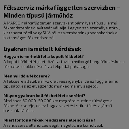
Fékszerviz márkafüggetlen szervizben –
Minden típusú járműhöz
A MARSO márkafüggetlen szervizként bármilyen típusú jármű
fékrendszerének javítását vállalja. Legyen szó személyautóról,
kisteherautóról vagy SUV-ról, szakembereink gondoskodnak a
biztonságos fékrendszerről.
Gyakran ismételt kérdések
Hogyan ismerhető fel a kopott fékbetét?
A kopott fékbetét jelei közé tartozik a nyikorgó hang fékezéskor, a
fékhatás csökkenése és a fékpedál puhasága.
Mennyi idő a fékcsere?
A fékcsere általában 1–2 órát vesz igénybe, de ez függ a jármű
típusától és az elvégzendő munkák mennyiségétől.
Milyen gyakran kell fékbetétet cserélni?
Általában 30 000–50 000 km megtétele után szükséges a
fékbetét cseréje, de ez függ a vezetési stílustól és a jármű
használatától is.
Miért fontos a fékek rendszeres ellenőrzése?
A rendszeres ellenőrzés segít megelőzni a komolyabb