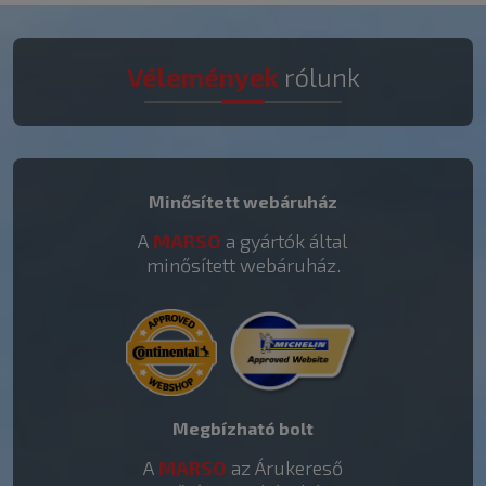
Vélemények
rólunk
Minősített webáruház
A
MARSO
a gyártók által
minősített webáruház.
Megbízható bolt
A
MARSO
az Árukereső