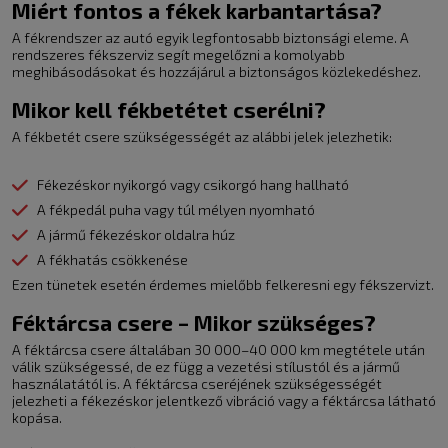
Miért fontos a fékek karbantartása?
A fékrendszer az autó egyik legfontosabb biztonsági eleme. A
rendszeres fékszerviz segít megelőzni a komolyabb
meghibásodásokat és hozzájárul a biztonságos közlekedéshez.
Mikor kell fékbetétet cserélni?
A fékbetét csere szükségességét az alábbi jelek jelezhetik:
Fékezéskor nyikorgó vagy csikorgó hang hallható
A fékpedál puha vagy túl mélyen nyomható
A jármű fékezéskor oldalra húz
A fékhatás csökkenése
Ezen tünetek esetén érdemes mielőbb felkeresni egy fékszervizt.
Féktárcsa csere – Mikor szükséges?
A féktárcsa csere általában 30 000–40 000 km megtétele után
válik szükségessé, de ez függ a vezetési stílustól és a jármű
használatától is. A féktárcsa cseréjének szükségességét
jelezheti a fékezéskor jelentkező vibráció vagy a féktárcsa látható
kopása.