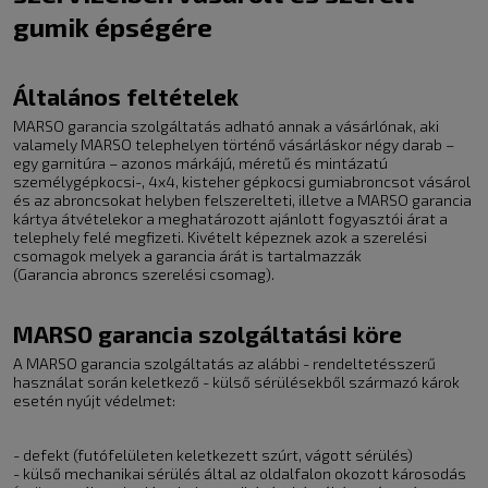
gumik épségére
Általános feltételek
MARSO garancia szolgáltatás adható annak a vásárlónak, aki
valamely MARSO telephelyen történő vásárláskor négy darab –
egy garnitúra – azonos márkájú, méretű és mintázatú
személygépkocsi-, 4x4, kisteher gépkocsi gumiabroncsot vásárol
és az abroncsokat helyben felszerelteti, illetve a MARSO garancia
kártya átvételekor a meghatározott ajánlott fogyasztói árat a
telephely felé megfizeti. Kivételt képeznek azok a szerelési
csomagok melyek a garancia árát is tartalmazzák
(Garancia abroncs szerelési csomag).
MARSO garancia szolgáltatási köre
A MARSO garancia szolgáltatás az alábbi - rendeltetésszerű
használat során keletkező - külső sérülésekből származó károk
esetén nyújt védelmet:
- defekt (futófelületen keletkezett szúrt, vágott sérülés)
- külső mechanikai sérülés által az oldalfalon okozott károsodás