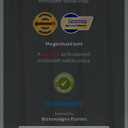
minősített webáruház.
Megbízható bolt
A
MARSO
az Árukereső
minősített webáruháza.
Árukereső.hu
Biztonságos fizetés