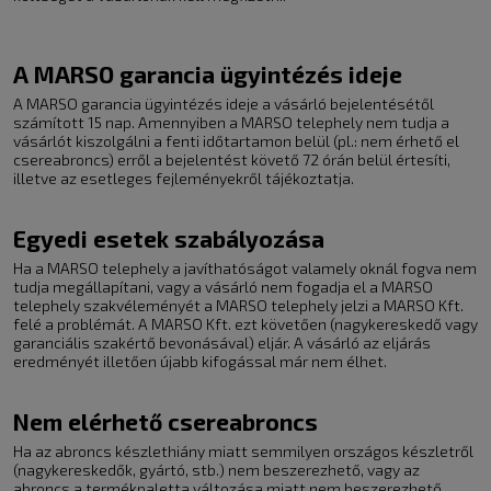
A MARSO garancia ügyintézés ideje
A MARSO garancia ügyintézés ideje a vásárló bejelentésétől
számított 15 nap. Amennyiben a MARSO telephely nem tudja a
vásárlót kiszolgálni a fenti időtartamon belül (pl.: nem érhető el
csereabroncs) erről a bejelentést követő 72 órán belül értesíti,
illetve az esetleges fejleményekről tájékoztatja.
Egyedi esetek szabályozása
Ha a MARSO telephely a javíthatóságot valamely oknál fogva nem
tudja megállapítani, vagy a vásárló nem fogadja el a MARSO
telephely szakvéleményét a MARSO telephely jelzi a MARSO Kft.
felé a problémát. A MARSO Kft. ezt követően (nagykereskedő vagy
garanciális szakértő bevonásával) eljár. A vásárló az eljárás
eredményét illetően újabb kifogással már nem élhet.
Nem elérhető csereabroncs
Ha az abroncs készlethiány miatt semmilyen országos készletről
(nagykereskedők, gyártó, stb.) nem beszerezhető, vagy az
abroncs a termékpaletta változása miatt nem beszerezhető