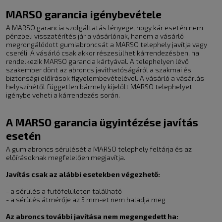
MARSO garancia igénybevétele
A MARSO garancia szolgáltatás lényege, hogy kár esetén nem
pénzbeli visszatérítés jár a vásárlónak, hanem a vásárló
megrongálódott gumiabroncsát a MARSO telephely javítja vagy
cseréli. A vásárló csak akkor részesülhet kárrendezésben, ha
rendelkezik MARSO garancia kártyával. A telephelyen lévő
szakember dönt az abroncs javíthatóságáról a szakmai és
biztonsági előírások figyelembevételével. A vásárló a vásárlás
helyszínétől független bármely kijelölt MARSO telephelyet
igénybe veheti a kárrendezés során.
A MARSO garancia ügyintézése javítás
esetén
A gumiabroncs sérülését a MARSO telephely feltárja és az
előírásoknak megfelelően megjavítja.
Javítás csak az alábbi esetekben végezhető:
- a sérülés a futófelületen található
- a sérülés átmérője az 5 mm-et nem haladja meg
Az abroncs további javítása nem megengedett ha: