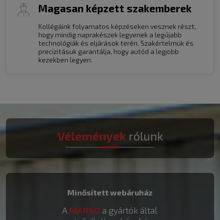
Magasan képzett szakemberek
Kollégáink folyamatos képzéseken vesznek részt,
hogy mindig naprakészek legyenek a legújabb
technológiák és eljárások terén. Szakértelmük és
precizitásuk garantálja, hogy autód a legjobb
kezekben legyen.
Vélemények
rólunk
Minősített webáruház
A
MARSO
a gyártók által