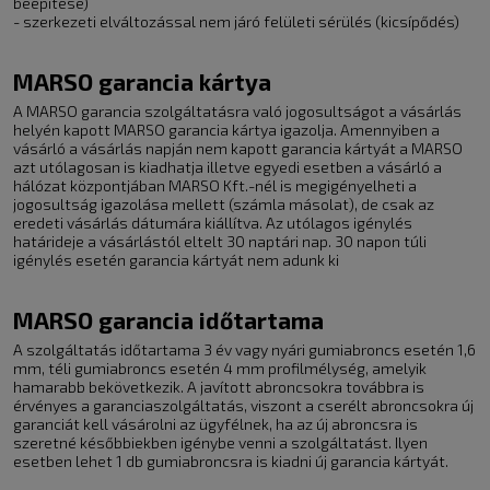
beépítése)
- szerkezeti elváltozással nem járó felületi sérülés (kicsípődés)
MARSO garancia kártya
A MARSO garancia szolgáltatásra való jogosultságot a vásárlás
helyén kapott MARSO garancia kártya igazolja. Amennyiben a
vásárló a vásárlás napján nem kapott garancia kártyát a MARSO
azt utólagosan is kiadhatja illetve egyedi esetben a vásárló a
hálózat központjában MARSO Kft.-nél is megigényelheti a
jogosultság igazolása mellett (számla másolat), de csak az
eredeti vásárlás dátumára kiállítva. Az utólagos igénylés
határideje a vásárlástól eltelt 30 naptári nap. 30 napon túli
igénylés esetén garancia kártyát nem adunk ki
MARSO garancia időtartama
A szolgáltatás időtartama 3 év vagy nyári gumiabroncs esetén 1,6
mm, téli gumiabroncs esetén 4 mm profilmélység, amelyik
hamarabb bekövetkezik. A javított abroncsokra továbbra is
érvényes a garanciaszolgáltatás, viszont a cserélt abroncsokra új
garanciát kell vásárolni az ügyfélnek, ha az új abroncsra is
szeretné későbbiekben igénybe venni a szolgáltatást. Ilyen
esetben lehet 1 db gumiabroncsra is kiadni új garancia kártyát.