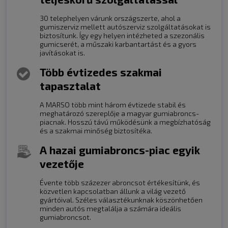
30 telephelyen várunk országszerte, ahol a
gumiszerviz mellett autószerviz szolgáltatásokat is
biztosítunk. Így egy helyen intézheted a szezonális
gumicserét, a műszaki karbantartást és a gyors
javításokat is.
Több évtizedes szakmai
tapasztalat
A MARSO több mint három évtizede stabil és
meghatározó szereplője a magyar gumiabroncs-
piacnak. Hosszú távú működésünk a megbízhatóság
és a szakmai minőség biztosítéka.
A hazai gumiabroncs-piac egyik
vezetője
Évente több százezer abroncsot értékesítünk, és
közvetlen kapcsolatban állunk a világ vezető
gyártóival. Széles választékunknak köszönhetően
minden autós megtalálja a számára ideális
gumiabroncsot.