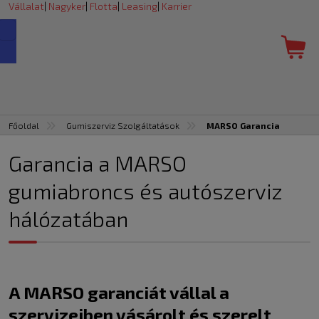
Vállalat
|
Nagyker
|
Flotta
|
Leasing
|
Karrier
Főoldal
Gumiszerviz Szolgáltatások
MARSO Garancia
Garancia a MARSO
gumiabroncs és autószerviz
hálózatában
A MARSO garanciát vállal a
szervizeiben vásárolt és szerelt