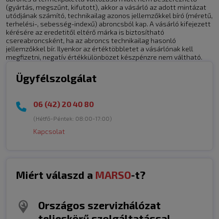
(gyártás, megszűnt, kifutott), akkor a vásárló az adott mintázat
utódjának számító, technikailag azonos jellemzőkkel bíró (méretű,
terhelési-, sebesség-indexű) abroncsból kap. A vásárló kifejezett
kérésére az eredetitől eltérő márka is biztosítható
csereabroncsként, ha az abroncs technikailag hasonló
jellemzőkkel bír. Ilyenkor az értéktöbbletet a vásárlónak kell
megfizetni, negatív értékkülönbözet készpénzre nem váltható.
Ügyfélszolgálat
06 (42) 20 40 80
(Hétfő-Péntek:
08:00-17:00
)
Kapcsolat
Miért válaszd a
MARSO
-t?
Országos szervizhálózat
teljeskörű szolgáltatással