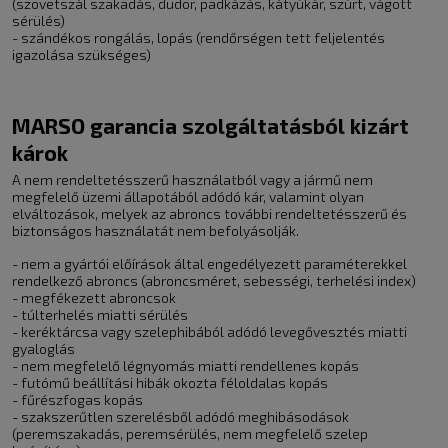
(szövetszál szakadás, dudor, padkázás, kátyúkár, szúrt, vágott
sérülés)
- szándékos rongálás, lopás (rendőrségen tett feljelentés
igazolása szükséges)
MARSO garancia szolgáltatásból kizárt
károk
A nem rendeltetésszerű használatból vagy a jármű nem
megfelelő üzemi állapotából adódó kár, valamint olyan
elváltozások, melyek az abroncs további rendeltetésszerű és
biztonságos használatát nem befolyásolják.
- nem a gyártói előírások által engedélyezett paraméterekkel
rendelkező abroncs (abroncsméret, sebességi, terhelési index)
- megfékezett abroncsok
- túlterhelés miatti sérülés
- keréktárcsa vagy szelephibából adódó levegővesztés miatti
gyaloglás
- nem megfelelő légnyomás miatti rendellenes kopás
- futómű beállítási hibák okozta féloldalas kopás
- fűrészfogas kopás
- szakszerűtlen szerelésből adódó meghibásodások
(peremszakadás, peremsérülés, nem megfelelő szelep