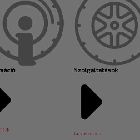
rmáció
Szolgáltatások
atok
Gumiszerviz