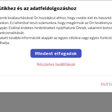
ütikhez és az adatfeldolgozáshoz
omb kiválasztásával Ön hozzájárul ahhoz, hogy cookie-kat és hasonló
sel!
unkon. Ez lehetővé teszi számunkra, hogy megértsük az Ön tevékenys
apján. Ezáltal érdekes hirdetéseket nyújthatunk Önnek, valamint bizto
unkcionalitását.
alatt további információk alapján az egyes célokra vagy egyes funkci
hatja.
Mindent elfogadok
Részletes beállítások
ont
Abroncs szerviz
Autószervi
ek
szolgáltatások
szolgáltatá
ÁSZF
|