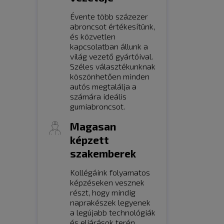
Évente több százezer
abroncsot értékesítünk,
és közvetlen
kapcsolatban állunk a
világ vezető gyártóival.
Széles választékunknak
köszönhetően minden
autós megtalálja a
számára ideális
gumiabroncsot.
Magasan
képzett
szakemberek
Kollégáink folyamatos
képzéseken vesznek
részt, hogy mindig
naprakészek legyenek
a legújabb technológiák
és eljárások terén.