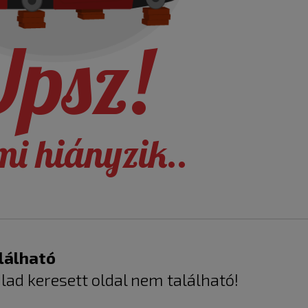
psz!
mi hiányzik..
lálható
alad keresett oldal nem található!