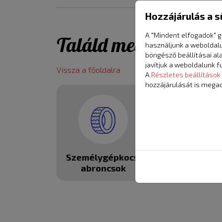
Hozzájárulás a s
A "Mindent elfogadok" g
Találd meg amit kere
használjunk a weboldal
böngésző beállításai al
javítjuk a weboldalunk f
Vissza a főoldalra
A
Részletes beállítások
hozzájárulását is megad
Személygépkocsi
Marsop
abroncsok
szerviz