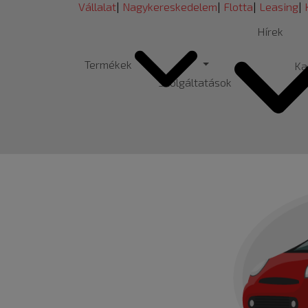
Vállalat
|
Nagyker
eskedelem
|
Flotta
|
Leasing
|
Hírek
Termékek
Ka
Szolgáltatások