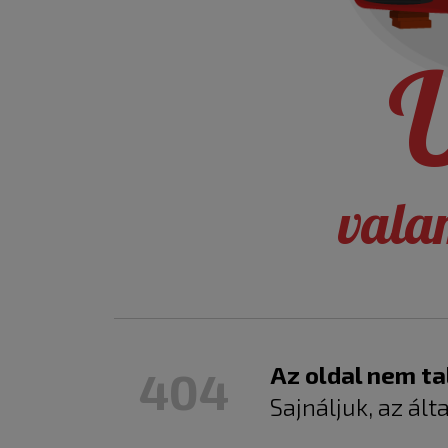
U
vala
Az oldal nem ta
404
Sajnáljuk, az ált