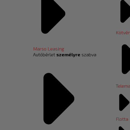
Kötvé
Marso Leasing
Autóbérlet
személyre
szabva
Telema
Flotta