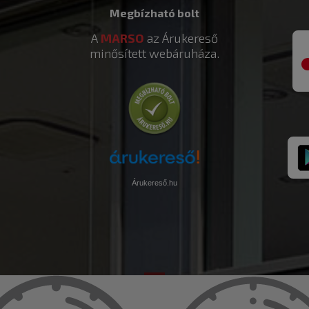
Megbízható bolt
A
MARSO
az Árukereső
minősített webáruháza.
Árukereső.hu