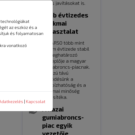
gyors javításokat is.
Több évtizedes
 technológiákat
szakmai
égét az eszköz és a
tapasztalat
sítjuk és folyamatosan
A MARSO több mint
ókra vonatkozó
három évtizede stabil
és meghatározó
szereplője a magyar
gumiabroncs-piacnak.
Hosszú távú
működésünk a
megbízhatóság és a
szakmai minőség
z
biztosítéka.
sok
Adatkezelés
|
Kapcsolat
A hazai
gumiabroncs-
piac egyik
vezetője