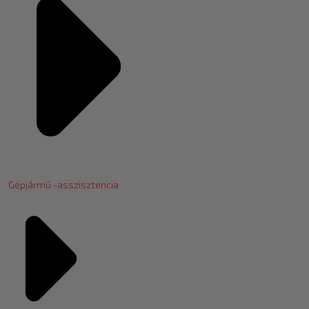
Gépjármű -asszisztencia