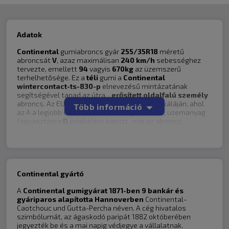
Hány km-t tett meg az abroncsokkal
5000
Megjegyzés:
Minden OK!
Adatok
Continental
gumiabroncs gyár
255/35R18
méretű
abroncsát
V
, azaz maximálisan
240 km/h
sebességhez
tervezte, emellett
94
vagyis
670kg
az üzemszerű
4.8
terhelhetősége. Ez a
téli
gumi a
Continental
Összesített értékelés
wintercontact-ts-830-p
elnevezésű mintázatának
segítségével tapad az útra, ,
erősített oldalfalú
személy
Teljesítmény száraz úton
5
/5
abroncs. Az EU-cimkézés A-tól G-ig terjedő skáláján, ahol
Teljesítmény nedves / havas úton
5
Több információ
/5
az A a legjobb értékelés, nedves tapadásra
C
, üzemanyag
Megvenném-e újra?
5
/5
fogyasztásra
D
értékelést kapott , míg az abroncs
Vezetési élmény
5
/5
zajszintje
72 dB
mely a
2
kategóriába sorolja a
Tartósság
4
/5
gumiabroncsot ebből a szempontból .
A bolt vásárlója
2022.01.25
A kép illusztráció a tényleges mintázat, méret
Az autó típusa
függvényében eltérhet ettől. Az ár a felnit nem
BMW F10
Continental gyártó
A gumiabroncs mérete
tartalmazza.
245/45R18
Hány km-t tett meg az abroncsokkal
5000
A
Continental gumigyárat 1871-ben 9 bankár és
gyáriparos alapította Hannoverben
Continental-
Megjegyzés:
Gyártó:
Continental
Caotchouc und Gutta-Percha néven. A cég hivatalos
Világ életemben a Continental márkát részesítettem előnyben
Méret:
255/35R18
szimbólumát, az ágaskodó paripát 1882 októberében
amikor a gumi vásárlás kérdése merült fel és ezúttal sem kellett
Típus:
Személy
jegyezték be és a mai napig védjegye a vállalatnak.
csalódnom. Véleményem szerint ez a legjobb téligumi amit venni
Homologizációs jelölés:
MO