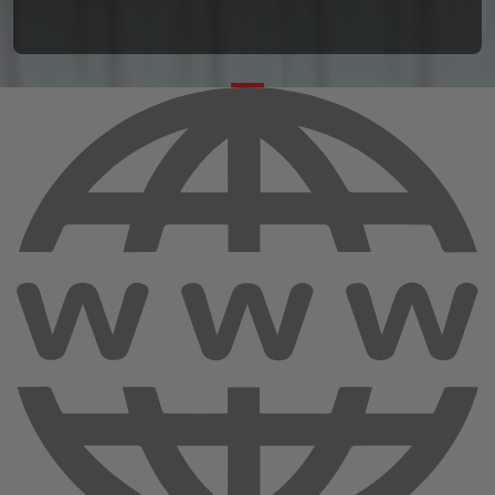
keresőnk (felső keresősáv Autó szerint fül) segítségével
lehet legegyszerűbben kideríteni.
Ha bármilyen kérdésed, kérésed van, kérjük hívd szakértő
kollégáinkat, és szívesen segítünk Neked mindenben.
A lista nem teljes. Annak érdekében, hogy megtudd,
megfelelőek-e az abroncsok az autódra, kezd el beírni az
autód adatait a szűrőmezőbe!