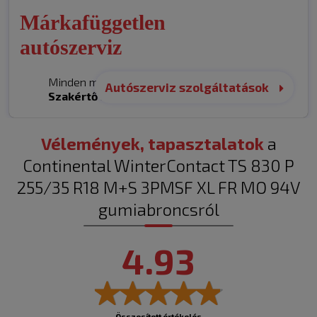
Márkafüggetlen
autószerviz
Minden márka. Egy helyen.
Autószerviz szolgáltatások
Szakértő
kezekben.
Vélemények, tapasztalatok
a
Continental WinterContact TS 830 P
255/35 R18 M+S 3PMSF XL FR MO 94V
gumiabroncsról
4.93
Összesített értékelés