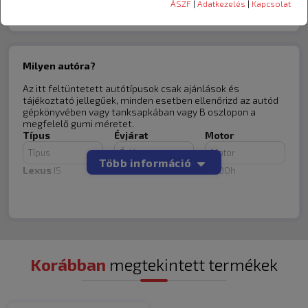
ÁSZF
|
Adatkezelés
|
Kapcsolat
a több mint 140 éves tapasztalat szavatolja.
Milyen autóra?
Az itt feltüntetett autótípusok csak ajánlások és
tájékoztató jellegűek, minden esetben ellenőrizd az autód
gépkönyvében vagy tanksapkában vagy B oszlopon a
72
megfelelő gumi méretet.
Típus
Évjárat
Motor
Több információ
Lexus
IS
2013-2016
IS300h
Toyota
86
2016-2022
2.0i
Toyota
86
2016-2023
2.0i
Lexus
IS
2016-2023
IS350
Korábban
megtekintett termékek
BMW
3 Series
2001-2007
318i
BMW
3 Series
1998-2003
330i