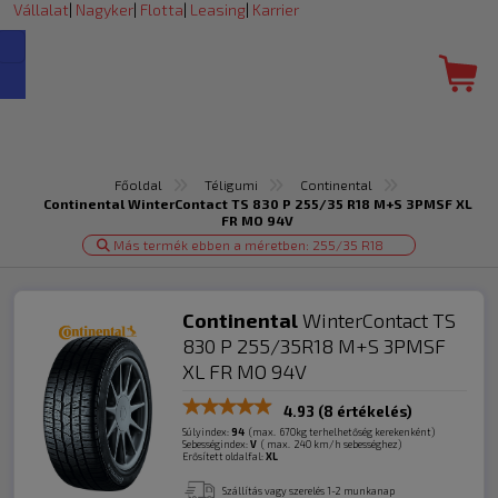
Vállalat
|
Nagyker
|
Flotta
|
Leasing
|
Karrier
Főoldal
Téligumi
Continental
Continental WinterContact TS 830 P 255/35 R18 M+S 3PMSF XL
FR MO 94V
Más termék ebben a méretben: 255/35 R18
Continental
WinterContact TS
830 P 255/35R18 M+S 3PMSF
XL FR MO 94V
4.93
(8 értékelés)
Súlyindex:
94
(max. 670kg terhelhetőség kerekenként)
Sebességindex:
V
( max. 240 km/h sebességhez)
Erősített oldalfal:
XL
Szállítás vagy szerelés 1-2 munkanap