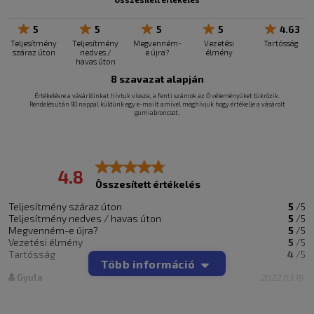
5
5
5
5
4.63
Teljesítmény
Teljesítmény
Megvenném-
Vezetési
Tartósság
száraz úton
nedves /
e újra?
élmény
havas úton
8
szavazat alapján
Értékelésre a vásárlóinkat hívtuk vissza, a fenti számok az Ő véleményüket tükrözik.
Rendelés után 90 nappal küldünk egy e-mailt amivel meghívjuk hogy értékelje a vásárolt
gumiabroncsot.
4.8
Összesített értékelés
Teljesítmény száraz úton
5
/5
Teljesítmény nedves / havas úton
5
/5
Megvenném-e újra?
5
/5
Vezetési élmény
5
/5
Tartósság
4
/5
Több információ
Gyula
2022.03.16
Az autó típusa
Porsche
A gumiabroncs mérete
255/55R18