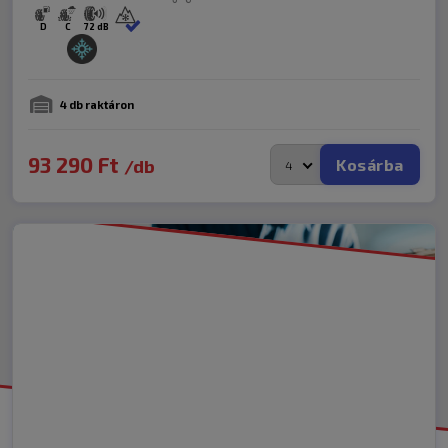
D
C
72 dB
4 db raktáron
93 290
Ft
Kosárba
/db