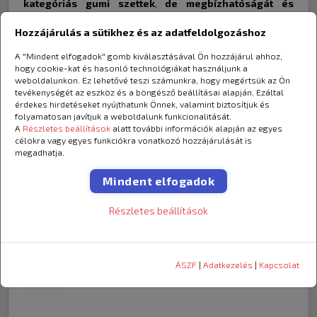
kategóriás gumi szettek
,
de megbízhatóságát és
menetteljesítményét ez nem befolyásolja.
Hozzájárulás a sütikhez és az adatfeldolgozáshoz
A gumiabroncsok biztos tapadást, halk menet zajt és
kedvező fogyasztást nyújtanak a változatos időjárási
A "Mindent elfogadok" gomb kiválasztásával Ön hozzájárul ahhoz,
72
körülmények között.
hogy cookie-kat és hasonló technológiákat használjunk a
weboldalunkon. Ez lehetővé teszi számunkra, hogy megértsük az Ön
A
Matador gumi megbízhatóságát a Continental
tevékenységét az eszköz és a böngésző beállításai alapján. Ezáltal
minőség is szavatolja
, így bátran ajánljuk Önnek a
érdekes hirdetéseket nyújthatunk Önnek, valamint biztosítjuk és
Matador gumiabroncsokat!
folyamatosan javítjuk a weboldalunk funkcionalitását.
A
Részletes beállítások
alatt további információk alapján az egyes
célokra vagy egyes funkciókra vonatkozó hozzájárulását is
megadhatja.
Milyen autóra?
Mindent elfogadok
Az itt feltüntetett autótípusok csak ajánlások és
tájékoztató jellegűek, minden esetben ellenőrizd az autód
Részletes beállítások
gépkönyvében vagy tanksapkában vagy B oszlopon a
megfelelő gumi méretet.
Típus
Évjárat
Motor
Több információ
ÁSZF
|
Adatkezelés
|
Kapcsolat
Peugeot
2018-2019
1.5 BlueHDi
Traveller
Force
Traveller
2018-2019
1.5 BlueHDi