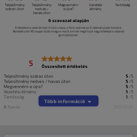
Teljesítmény
Teljesítmény
Megvenném-
Vezetési
Tartósság
száraz úton
nedves /
e újra?
élmény
havas úton
6
szavazat alapján
Értékelésre a vásárlóinkat hívtuk vissza, a fenti számok az Ő véleményüket tükrözik.
Rendelés után 90 nappal küldünk egy e-mailt amivel meghívjuk hogy értékelje a vásárolt
gumiabroncsot.
5
Összesített értékelés
Teljesítmény száraz úton
5
/5
Teljesítmény nedves / havas úton
5
/5
Megvenném-e újra?
5
/5
Vezetési élmény
5
/5
Tartósság
5
/5
Több információ
Tamás
2025.07.23
Az autó típusa
Isuzu D-MAX 2014
A gumiabroncs mérete
255/65R17
Hány km-t tett meg az abroncsokkal
8000