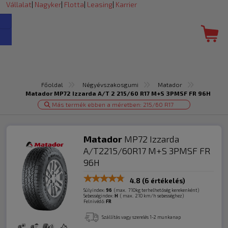
Vállalat
|
Nagyker
|
Flotta
|
Leasing
|
Karrier
Főoldal
Négyévszakosgumi
Matador
Matador MP72 Izzarda A/T 2 215/60 R17 M+S 3PMSF FR 96H
Más termék ebben a méretben: 215/60 R17
Matador
MP72 Izzarda
A/T2215/60R17 M+S 3PMSF FR
96H
4.8
(6 értékelés)
Súlyindex:
96
(max. 710kg terhelhetőség kerekenként)
Sebességindex:
H
( max. 210 km/h sebességhez)
Felnivédő:
FR
Szállítás vagy szerelés 1-2 munkanap