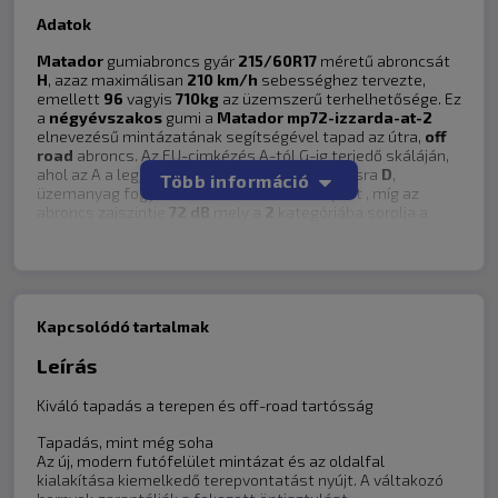
Megjegyzés:
Csendes, jó a tapadása, ár érték arányában tökéletes. Nagyon meg
Adatok
vagyok elégedve az abroncsokkkal.
Matador
gumiabroncs gyár
215/60R17
méretű abroncsát
H
, azaz maximálisan
210 km/h
sebességhez tervezte,
emellett
96
vagyis
710kg
az üzemszerű terhelhetősége. Ez
a
négyévszakos
gumi a
Matador
mp72-izzarda-at-2
4.2
elnevezésű mintázatának segítségével tapad az útra,
off
Összesített értékelés
road
abroncs. Az EU-cimkézés A-tól G-ig terjedő skáláján,
ahol az A a legjobb értékelés, nedves tapadásra
D
,
Teljesítmény száraz úton
4
Több információ
/5
üzemanyag fogyasztásra
E
értékelést kapott , míg az
Teljesítmény nedves / havas úton
3
/5
abroncs zajszintje
72 dB
mely a
2
kategóriába sorolja a
Megvenném-e újra?
5
/5
gumiabroncsot ebből a szempontból .
Vezetési élmény
5
/5
Tartósság
4
/5
A kép illusztráció a tényleges mintázat, méret
függvényében eltérhet ettől. Az ár a felnit nem
A bolt vásárlója
2022.07.19
tartalmazza.
Kapcsolódó tartalmak
Az autó típusa
Suzuki Jimny
A gumiabroncs mérete
205/70R15
Leírás
Hány km-t tett meg az abroncsokkal
6000
Gyártó:
Matador
Méret:
215/60R17
Megjegyzés:
Kiváló tapadás a terepen és off-road tartósság
Típus:
Off Road
Javarészt földúton használom. Betonon esőben érezhetően
Idény:
négyévszakos
gyakrabban kapcsol az abs. Dagonyán kívül eddig nem hiányzott
Tapadás, mint még soha
Sebesség index:
H=210 km/h
egy komolyabb terepgumi.
Az új, modern futófelület mintázat és az oldalfal
Súly index:
96=710kg
kialakítása kiemelkedő terepvontatást nyújt. A váltakozó
Mintázat:
mp72-izzarda-at-2