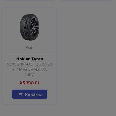
Custom
Ford
Tourneo
2016-2023
2.0T
Nissan
2008-2010
2.0 dCi
Qashqai+2
A saját autód típusát a lista elején elhelyezett
keresővel könnyen megtalálhatod!
A gyári méreten kívül az autók más méretű abronccsal is
felszerelhetőek. A váltóméreteket az autótípus szerinti
Nokian Tyres
keresőnk (felső keresősáv Autó szerint fül) segítségével
SEASONPROOF 2 215/60
lehet legegyszerűbben kideríteni.
R17 M+S 3PMSF XL
100V
Ha bármilyen kérdésed, kérésed van, kérjük hívd szakértő
kollégáinkat, és szívesen segítünk Neked mindenben.
45 190 Ft
A lista nem teljes. Annak érdekében, hogy megtudd,
megfelelőek-e az abroncsok az autódra, kezd el beírni az
Kosárba
autód adatait a szűrőmezőbe!