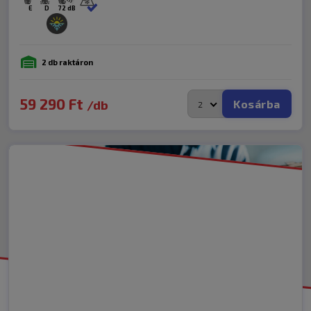
E
D
72 dB
2 db raktáron
59 290
Ft
Kosárba
/db