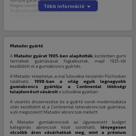
hornyok garantálják a fokozott öntisztulást.
Fantázia név:
MP72 Izzarda A/T 2
Magas szintű sérülésállóság terepen
Több információ
Peremvédő:
igen
Kiváló ellenállás a blokk sérülései ellen, amit
Üzemanyag:
E
a stabilizált futófelületi blokk élek biztosítják.
Nedves tapadás:
D
Jelentősen fokozott zajcsökkentés és menetkényelem
Gördülési zaj:
72 dB
Az új, optimalizált futófelület-kialakítás mindenkor
Árkategória:
Minőségi
kényelmes és csendes vezetést biztosít.
Matador gyártó
A
Matador gyárat 1905-ben alapították
, kezdetben gumi
termékek gyártásával foglalkoztak, majd 1925-től
kezdődött el a gumiabroncs gyártás.
Matador
215/60R17
A Matador telephelye, a mai Szlovákia területén Púchovban
található.
1998-ban a világ egyik legnagyobb
gumiabroncs gyártója a Continental többségi
tulajdonrészt vásárolt
a szlovákiai gyárban.
A vezetés átszervezése és a gyártó sorok modernizálása
után kezdődött el a Continental teherabroncsok gyártása,
a jól megszokott Matador abroncsok mellett.
A Matador gumiabroncsok az úgynevezett budget
kategóriás abroncsok közé sorolható,
lényegesen
olcsóbb áron vásárhatóak meg, mint a prémium