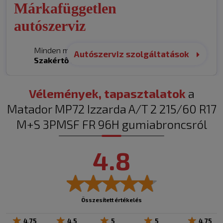
Márkafüggetlen
autószerviz
Minden márka. Egy helyen.
Autószerviz szolgáltatások
Szakértő
kezekben.
Vélemények, tapasztalatok
a
Matador MP72 Izzarda A/T 2 215/60 R17
M+S 3PMSF FR 96H gumiabroncsról
4.8
Összesített értékelés
4.75
4.5
5
5
4.75