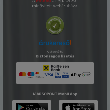
A
MARSO
az Árukereső
minősített webáruháza.
Árukereső.hu
Biztonságos fizetés
MARSOPONT Mobil App