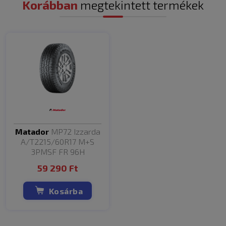
Korábban
megtekintett termékek
Matador
MP72 Izzarda
A/T2215/60R17 M+S
3PMSF FR 96H
59 290 Ft
Kosárba