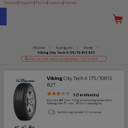
Vállalat
|
Nagyker
|
Flotta
|
Leasing
|
Karrier
Főoldal
Nyárigumi
Viking
Viking City Tech II 175/70 R13 82T
Más termék ebben a méretben: 175/70 R13
Viking
City Tech II 175/70R13
82T
3
(1 értékelés)
Súlyindex:
82
(max. 475kg terhelhetőség kerekenként)
Sebességindex:
T
( max. 190 km/h sebességhez)
Szállítás vagy szerelés 1-2 munkanap