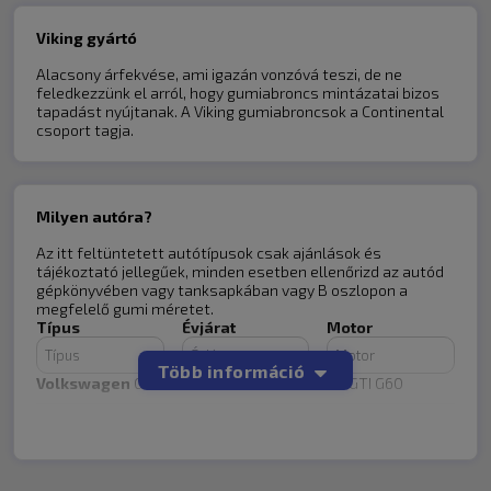
függvényében eltérhet ettől. Az ár a felnit nem
tartalmazza.
Viking gyártó
Alacsony árfekvése, ami igazán vonzóvá teszi, de ne
Gyártó:
Viking
feledkezzünk el arról, hogy gumiabroncs mintázatai bizos
Méret:
175/70R13
tapadást nyújtanak. A Viking gumiabroncsok a Continental
Típus:
Személy
csoport tagja.
Idény:
nyári
Sebesség index:
T=190 km/h
Súly index:
82=475kg
Mintázat:
citytech-ii
Fantázia név:
City Tech II
Milyen autóra?
Üzemanyag:
D
Nedves tapadás:
C
Az itt feltüntetett autótípusok csak ajánlások és
Gördülési zaj:
70 dB
tájékoztató jellegűek, minden esetben ellenőrizd az autód
Árkategória:
Gazdaságos
gépkönyvében vagy tanksapkában vagy B oszlopon a
megfelelő gumi méretet.
Típus
Évjárat
Motor
Több információ
Volkswagen
Golf
1990-1991
1.8 GTI G60
FAW
1990-1991
1.8 GTI G60
Viking
Volkswagen
Golf
175/70R13
Wey
80
1972-1976
1.3