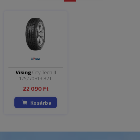
Wey
80
1984-1986
1.8
A saját autód típusát a lista elején elhelyezett
keresővel könnyen megtalálhatod!
A gyári méreten kívül az autók más méretű abronccsal is
felszerelhetőek. A váltóméreteket az autótípus szerinti
keresőnk (felső keresősáv Autó szerint fül) segítségével
lehet legegyszerűbben kideríteni.
Ha bármilyen kérdésed, kérésed van, kérjük hívd szakértő
kollégáinkat, és szívesen segítünk Neked mindenben.
Viking
City Tech II
175/70R13 82T
A lista nem teljes. Annak érdekében, hogy megtudd,
megfelelőek-e az abroncsok az autódra, kezd el beírni az
22 090 Ft
autód adatait a szűrőmezőbe!
Kosárba