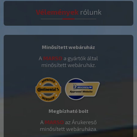
Vélemények
rólunk
Minősített webáruház
A
MARSO
a gyártók által
minősített webáruház.
Megbízható bolt
A
MARSO
az Árukereső
minősített webáruháza.