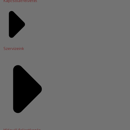
Kapcsolatfelvétel
Szervizeink
Hírlevél feliratkozás