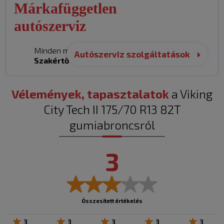
Márkafüggetlen
autószerviz
Minden márka. Egy helyen.
Autószerviz szolgáltatások
Szakértő
kezekben.
Vélemények, tapasztalatok
a Viking
City Tech II 175/70 R13 82T
gumiabroncsról
3
Összesített értékelés
3
3
3
3
3