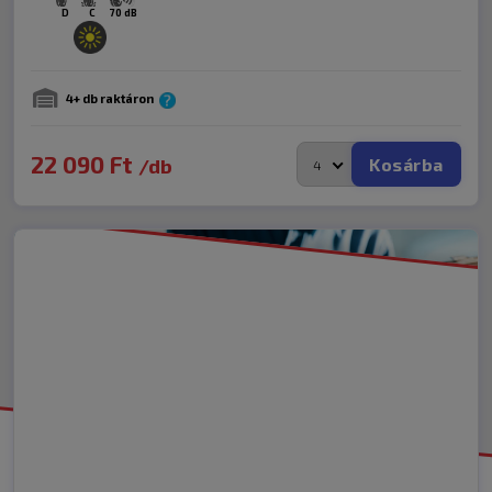
D
C
70 dB
4+ db raktáron
22 090
Ft
Kosárba
/db