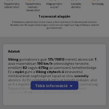
Teljesítmény
Teljesítmény
Megvenném-
Vezetési
Tartósság
száraz úton
nedves /
e újra?
élmény
havas úton
1
szavazat alapján
Értékelésre a vásárlóinkat hívtuk vissza, a fenti számok az Ő véleményüket tükrözik.
Rendelés után 90 nappal küldünk egy e-mailt amivel meghívjuk hogy értékelje a vásárolt
gumiabroncsot.
Adatok
Viking
gumiabroncs gyár
175/70R13
méretű abroncsát
T
,
azaz maximálisan
190 km/h
sebességhez tervezte,
emellett
82
vagyis
475kg
az üzemszerű terhelhetősége.
Ez a
nyári
gumi a
Viking
citytech-ii
elnevezésű
mintázatának segítségével tapad az útra,
személy
abroncs. Az EU-cimkézés A-tól G-ig terjedő skáláján, ahol
az A a legjobb értékelés, nedves tapadásra
C
, üzemanyag
Több információ
fogyasztásra
D
értékelést kapott , míg az abroncs
zajszintje
70 dB
mely a
2
kategóriába sorolja a
gumiabroncsot ebből a szempontból .
A kép illusztráció a tényleges mintázat, méret