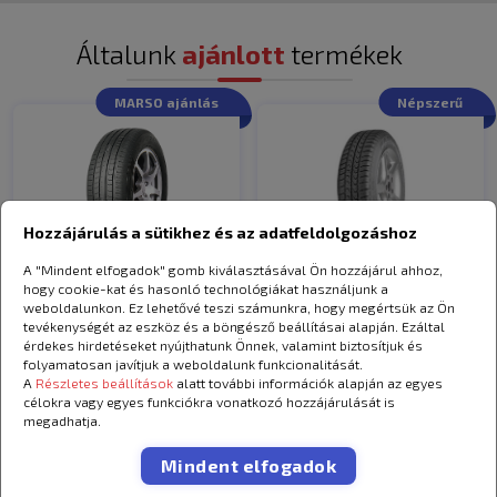
Audi
80
1972-1976
1.3
Általunk
ajánlott
termékek
Volkswagen
Golf
1986-1990
1.8
MARSO ajánlás
Népszerű
FAW
1986-1990
1.8
Volkswagen
Golf
Ford
Escort
1980-1986
1.6D
Ford
Escort
1992-1995
1.8
Hozzájárulás a sütikhez és az adatfeldolgozáshoz
70
Nissan
Sunny
1981-1986
1.3
A "Mindent elfogadok" gomb kiválasztásával Ön hozzájárul ahhoz,
hogy cookie-kat és hasonló technológiákat használjunk a
Volkswagen
1995-2001
1.4
weboldalunkon. Ez lehetővé teszi számunkra, hogy megértsük az Ön
Leao
Nova-Force
Debica
Passio 2 175/70
Polo Classic
tevékenységét az eszköz és a böngésző beállításai alapján. Ezáltal
HP100 175/70 R13 82T
R13 82T
érdekes hirdetéseket nyújthatunk Önnek, valamint biztosítjuk és
folyamatosan javítjuk a weboldalunk funkcionalitását.
LADA
Nova
1992-1998
1.7i
18 490 Ft
22 190 Ft
csak
A
Részletes beállítások
alatt további információk alapján az egyes
célokra vagy egyes funkciókra vonatkozó hozzájárulását is
Dacia
Nova
1992-1998
1.7i
megadhatja.
Kosárba
Kosárba
Wey
80
1984-1986
1.6
Mindent elfogadok
Audi
80
1984-1986
1.6